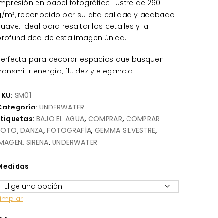
Impresión en papel fotográfico Lustre de 260
g/m², reconocido por su alta calidad y acabado
suave. Ideal para resaltar los detalles y la
profundidad de esta imagen única.
Perfecta para decorar espacios que busquen
transmitir energía, fluidez y elegancia.
SKU:
SM01
Categoría:
UNDERWATER
Etiquetas:
BAJO EL AGUA
,
COMPRAR
,
COMPRAR
FOTO
,
DANZA
,
FOTOGRAFÍA
,
GEMMA SILVESTRE
,
IMAGEN
,
SIRENA
,
UNDERWATER
Medidas
Limpiar