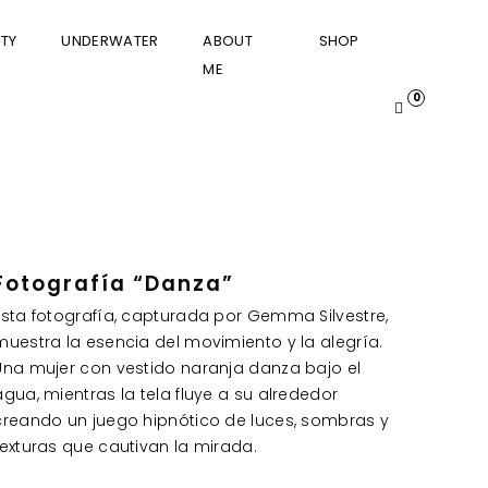
TY
UNDERWATER
ABOUT
SHOP
ME
0
Fotografía “Danza”
Esta fotografía, capturada por Gemma Silvestre,
muestra la esencia del movimiento y la alegría.
Una mujer con vestido naranja danza bajo el
agua, mientras la tela fluye a su alrededor
creando un juego hipnótico de luces, sombras y
texturas que cautivan la mirada.