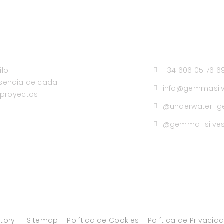
ilo
+34 606 05 76 6
esencia de cada
info@gemmasilv
 proyectos
@underwater_g
@gemma_silves
tory
||
Sitemap
–
Política de Cookies
–
Política de Privacid