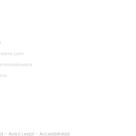
9
estre.com
emmasilvestre
tre
ad
–
Aviso
Legal
–
Accesibilidad