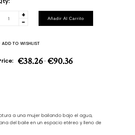
Qty:
+
Añadir Al Carrito
-
ADD TO WISHLIST
€
38.26
€
90.36
Price:
-
ptura a una mujer bailando bajo el agua,
ana del baile en un espacio etéreo y lleno de