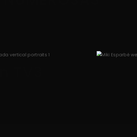
S
n TV3