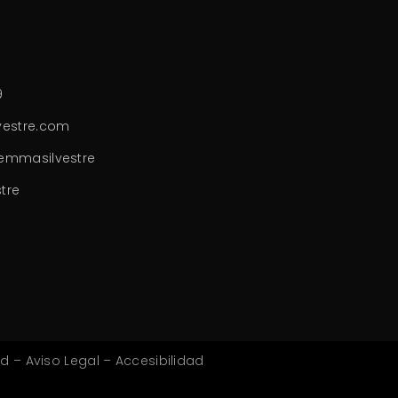
9
estre.com
emmasilvestre
tre
ad
–
Aviso
Legal
–
Accesibilidad