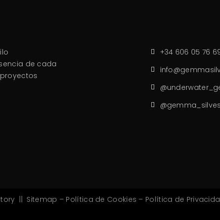
ilo
+34 606 05 76 6
esencia de cada
info@gemmasilv
 proyectos
@underwater_g
@gemma_silves
tory
||
Sitemap
–
Política de Cookies
–
Política de Privacid