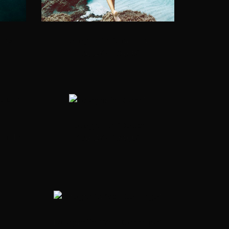
 las
Fotografía “Camina”
€
38.26
-
€
90.36
Fotografía “Goce”
de la
€
38.26
-
€
90.36
Fotografía “Ven Conmigo”