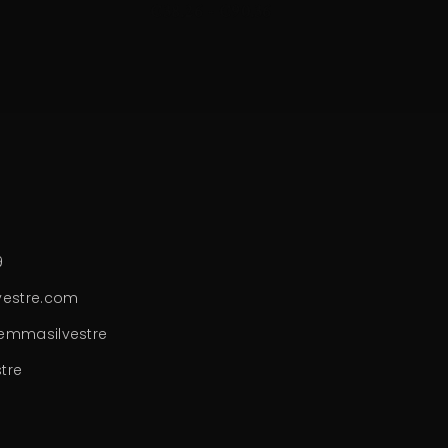
€
38.26
-
€
90.36
9
estre.com
emmasilvestre
tre