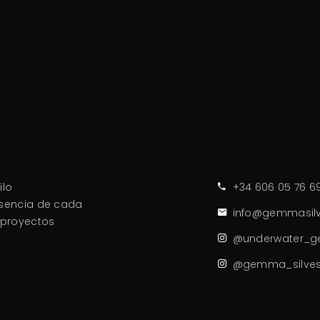
Fotografía “Sirena en
€
38.26
-
€
90.36
Movimiento”
€
38.26
-
€
90.36
ilo
+34 606 05 76 6
esencia de cada
info@gemmasilv
 proyectos
@underwater_g
@gemma_silves