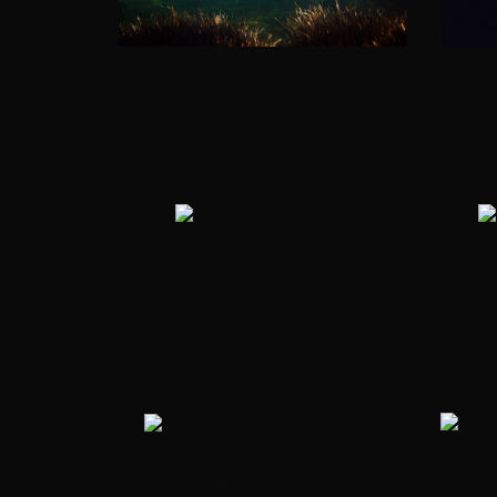
Fotografía “Afrodita”
Foto
€
38.26
-
€
90.36
Fotografía “Danza”
Fo
€
38.26
-
€
90.36
Fotografía “Preocupación”