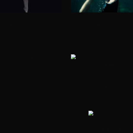
grafía “Alma de sirena”
Fotografía “Bajando a
€
38.26
-
€
90.36
Profundidades”
€
38.26
-
€
90.36
tografía “Delicadeza”
Fotografía “El Descanso 
€
38.26
-
€
90.36
Bailarina”
€
38.26
-
€
90.36
Fotografía “Thor”