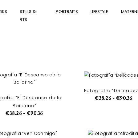
OKS
STILLS &
PORTRAITS
LIFESTYLE
MATERNI
BTS
Fotografía “Delicade
grafía “El Descanso de la
€
38.26
-
€
90.36
Bailarina”
€
38.26
-
€
90.36