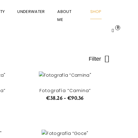
TY
UNDERWATER
ABOUT
SHOP
ME
0
Filter
za”
Fotografía “Camina”
€
38.26
-
€
90.36